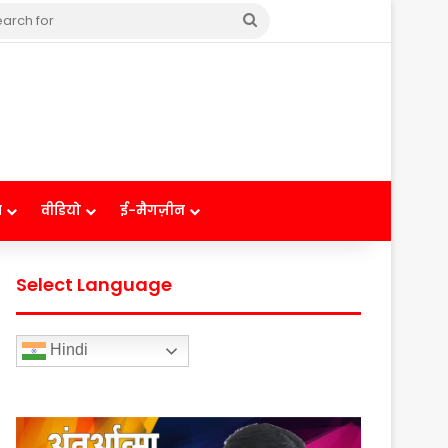
Search
for
ष
वीडियो
ई-मैगज़ीन
Select Language
Hindi