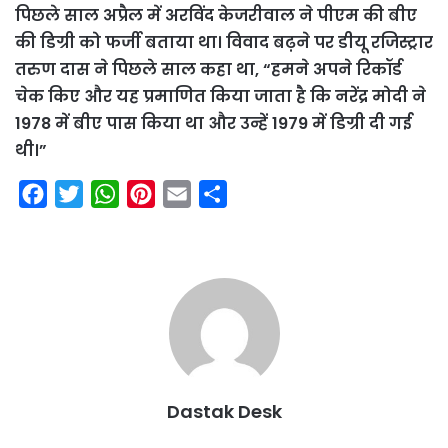
पिछले साल अप्रैल में अरविंद केजरीवाल ने पीएम की बीए
की डिग्री को फर्जी बताया था। विवाद बढ़ने पर डीयू रजिस्ट्रार
तरुण दास ने पिछले साल कहा था, “हमने अपने रिकॉर्ड
चेक किए और यह प्रमाणित किया जाता है कि नरेंद्र मोदी ने
1978 में बीए पास किया था और उन्हें 1979 में डिग्री दी गई
थी।”
F
T
W
P
E
S
a
w
h
i
m
h
c
i
a
n
a
a
e
t
t
t
i
r
b
t
s
e
l
e
o
e
A
r
o
r
p
e
k
p
s
Dastak Desk
t