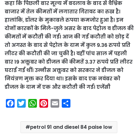
कहा कि पिछली बार मूल्य में बदलाव के बाद से वैश्विक
बाजार में तेल कीमतों में लगातार गिरावट का रुख है।
हालांकि, डॉलर के मुकाबले रुपया कमजोर हुआ है। इन
दोनों कारकों के मिले-जुले असर के बाद पेट्रोल व डीजल की
कीमतों में कटौती की गई। आज की गई कटौती को छोड़ दें
तो अगस्त के बाद से पेट्रोल के दाम में कुल 9.36 रुपये प्रति
लीटर की कटौती की जा चुकी है। वहीं पांच साल में पहली
बार 19 अक्तूबर को डीजल की कीमतें 3.37 रुपये प्रति लीटर
घटाई गई थीं। उन्नीस अक्तूबर को सरकार ने डीजल को
नियंत्रण मुक्त कर दिया था। इसके बाद एक नवंबर को
डीजल के दाम में एक और कटौती की गई। एजेंसी
F
T
W
P
E
S
a
w
h
i
m
h
c
i
a
n
a
a
petrol 91 and diesel 84 paise low
e
t
t
t
i
r
b
t
s
e
l
e