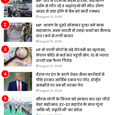
MP: धार में दर्दनाक सड़क हादसा, महाकाल
दर्शन से लौट रहे 6 श्रद्धालुओं की मौत; रॉन्ग
साइड से आए ट्रॉले ने वैन को मारी टक्कर
August 10, 2026
MP: श्रावण के दूसरे सोमवार दूल्हा बने बाबा
महाकाल, भस्म आरती में उमड़ा भक्तों का सैलाब;
रात 1 बजे से लगी कतार
August 10, 2026
UP में जाली नोटों के बड़े नेटवर्क का खुलासा,
नेपाल बॉर्डर से कई बार पहुंची खेप; 10 से ज्यादा
राज्यों तक फैला गिरोह
August 10, 2026
ईरान पर ट्रंप के बदले तेवर! सैन्य कार्रवाई से
पीछे हटकर आर्थिक दबाव पर जोर, होर्मुज
समझौते पर अब भी अटका पेंच
August 10, 2026
सीएम योगी के विजन को साकार कर रहा जीरो
वेस्ट महोत्सव, हर-हर महादेव के साथ गूंजा
‘भक्ति भी, प्रकृति भी’ का संदेश