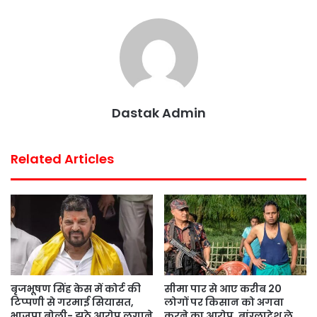
o
e
A
r
o
r
p
e
k
p
s
t
Dastak Admin
Related Articles
बृजभूषण सिंह केस में कोर्ट की
सीमा पार से आए करीब 20
टिप्पणी से गरमाई सियासत,
लोगों पर किसान को अगवा
भाजपा बोली- झूठे आरोप लगाने
करने का आरोप, बांग्लादेश ले