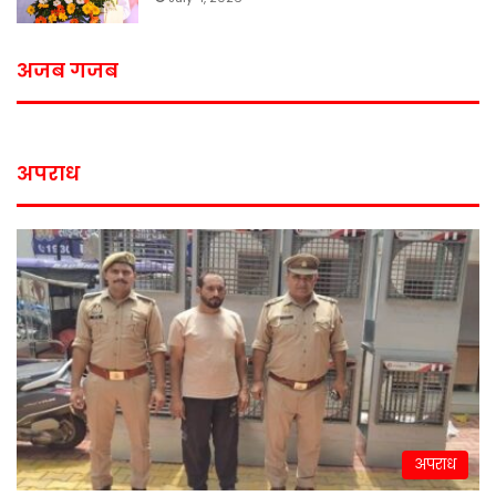
अजब गजब
अपराध
अपराध