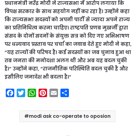
प्रधानमंत्री नरेंद्र मोदी ने राज्यसभा में आरोप लगाया कि
विपक्ष सरकार के साथ सहयोग नहीं कर रहा है। उन्होंने कहा
कि राज्यसभा सदस्यों को अपनी पार्टी से ज्यादा अपने राज्य
का प्रतिनिधित्व करना चाहिए। राष्ट्रपति प्रणब मुखर्जी द्वारा
संसद के दोनों सदनों के संयुक्त सत्र को दिए गए अभिभाषण
पर धन्यवाद प्रस्ताव पर चर्चा का जवाब देते हुए मोदी ने कहा,
“यह राज्यों की परिषद है। कई सदस्यों का जब चुनाव हुआ था
तब जनता की मनोदशा अलग थी और अब यह बदल चुकी
है।” उन्होंने कहा, “राजनीतिक परिस्थिति बदल चुकी है और
इसीलिए जनादेश भी बदला है।”
F
T
W
P
E
S
a
w
h
i
m
h
c
i
a
n
a
a
modi ask co-operate to oposion
e
t
t
t
i
r
b
t
s
e
l
e
o
e
A
r