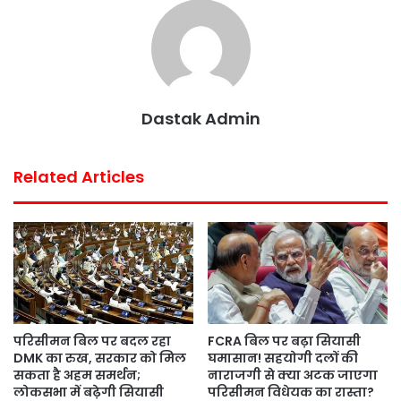
o
r
p
e
k
p
s
t
Dastak Admin
Related Articles
परिसीमन बिल पर बदल रहा
FCRA बिल पर बढ़ा सियासी
DMK का रुख, सरकार को मिल
घमासान! सहयोगी दलों की
सकता है अहम समर्थन;
नाराजगी से क्या अटक जाएगा
लोकसभा में बढ़ेगी सियासी
परिसीमन विधेयक का रास्ता?