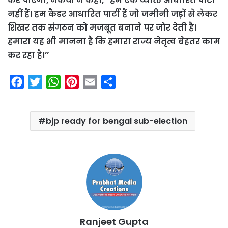
कर पाएगा, नकवी ने कहा, ‘‘हम एक व्यक्ति आधारित पार्टी
नहीं हैं। हम कैडर आधारित पार्टी हैं जो जमीनी जड़ों से लेकर
शिखर तक संगठन को मजबूत बनाने पर जोर देती है।
हमारा यह भी मानना है कि हमारा राज्य नेतृत्व बेहतर काम
कर रहा है।’’
F
T
W
P
E
S
a
w
h
i
m
h
c
i
a
n
a
a
bjp ready for bengal sub-election
e
t
t
t
i
r
b
t
s
e
l
e
o
e
A
r
o
r
p
e
k
p
s
t
Ranjeet Gupta