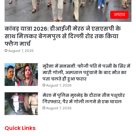
अपराध
कांवड़ यात्रा 2026: डीआईजी मेरठ ने एसएसपी के
साथ मिलकर बेगमपुल से दिल्ली रोड तक किया
फ्लैग मार्च
August 7, 2026
मुरैना में सनसनी: फौजी पति ने पत्नी के सिर में
मारी गोली, अस्पताल पहुंचाने के बाद मौत का
पता चलते ही हुआ फरार
August 7, 2026
मेरठ में पुलिस मुठभेड़ के दौरान तीन पशुचोर
गिरफ्तार, पैर में गोली लगने से एक घायल
August 7, 2026
Quick Links