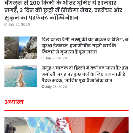
बेंगलुरु से 200 किमी के भीतर घूमिए ये शानदार
जगहें, 3 दिन की छुट्टी में मिलेगा नेचर, एडवेंचर और
सुकून का परफेक्ट कॉम्बिनेशन
July 23, 2026
दिल दहला देगी जम्मू की यह सड़क! न रेलिंग, न
सुरक्षा इंतजाम, हजारों फीट गहरी खाई के
किनारे से गुजरता है पूरा रास्ता
July 23, 2026
समुद्र अचानक दो हिस्सों में क्यों बंट जाता है? इस
अनोखी जगह पर कुछ घंटों के लिए बन जाती है
पैदल सड़क, जानिए पूरा वैज्ञानिक राज
July 23, 2026
अध्यात्म