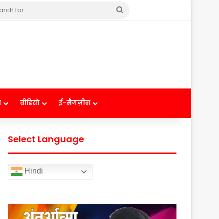
Search
for
ष
वीडियो
ई-मैगज़ीन
Select Language
Hindi