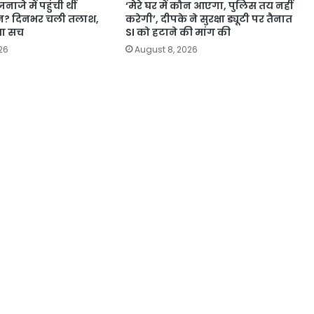
ाजे में पहुंची थीं
‘मेरे घर में कौन आएगा, पुलिस तय नहीं
ीन? दिनभर चली तलाश,
करेगी’, दीपके ने सुरक्षा ड्यूटी पर तैनात
या सच
SI को हटाने की मांग की
26
August 8, 2026