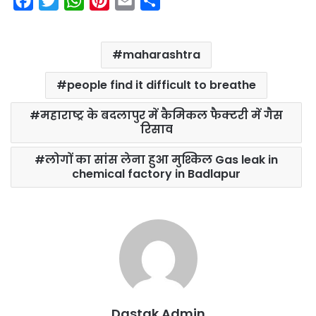
F
T
W
P
E
S
a
w
h
i
m
h
c
i
a
n
a
a
maharashtra
e
t
t
t
i
r
b
t
s
e
l
e
people find it difficult to breathe
o
e
A
r
महाराष्ट्र के बदलापुर में कैमिकल फैक्टरी में गैस
o
r
p
e
रिसाव
k
p
s
t
लोगों का सांस लेना हुआ मुश्किल Gas leak in
chemical factory in Badlapur
Dastak Admin