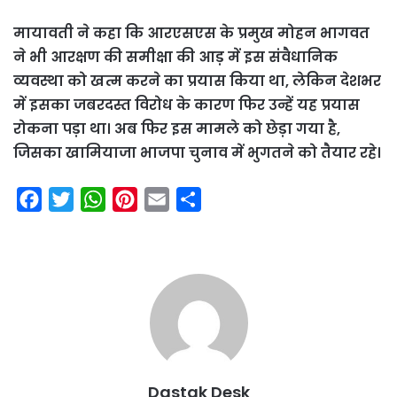
मायावती ने कहा कि आरएसएस के प्रमुख मोहन भागवत
ने भी आरक्षण की समीक्षा की आड़ में इस संवैधानिक
व्यवस्था को खत्म करने का प्रयास किया था, लेकिन देशभर
में इसका जबरदस्त विरोध के कारण फिर उन्हें यह प्रयास
रोकना पड़ा था। अब फिर इस मामले को छेड़ा गया है,
जिसका खामियाजा भाजपा चुनाव में भुगतने को तैयार रहे।
F
T
W
P
E
S
a
w
h
i
m
h
c
i
a
n
a
a
e
t
t
t
i
r
b
t
s
e
l
e
o
e
A
r
o
r
p
e
k
p
s
Dastak Desk