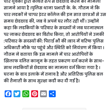
चार युवकों द्वारा कथित रुप से छेडछाड करने का मामला
सामने आया है ।पुलिस थाना प्रभारी के. के. गौतम ने कि
चार लडकों ने चापर इंटर कॉलेज की इन सात छात्रओं से उस
समय छेडछाड की, जब वे अपने घर लौट रही थीं । उन्होंने
कहा कि लडकियों के परिवार के सदस्यों ने जब घटनास्थल
पर जाकर छेडछाड का विरोध किया, तो आरोपियों ने उनकी
:परिवार के सदस्यों की: पिटाई भी की ।बाद में वरिष्ठ पुलिस
अधिकारी मौके पर पहुंचे और स्थिति को नियंत्रण में किया ।
गौतम ने बताया कि इस मामले में चार आरोपियों के
खिलाफ दलित कानून के तहत प्रकरण दर्ज करने के साथ-
साथ लडकियों से छेडछाड का मामला दर्ज किया गया है ।
घटना के बाद इलाके में तनाव है और अतिरिक्त पुलिस बल
की तैनाती के साथ सुरक्षा कडी कर दी गई है।
F
T
W
P
E
S
a
w
h
i
m
h
c
i
a
n
a
a