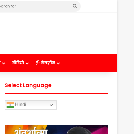
Search
for
ष
वीडियो
ई-मैगज़ीन
Select Language
Hindi