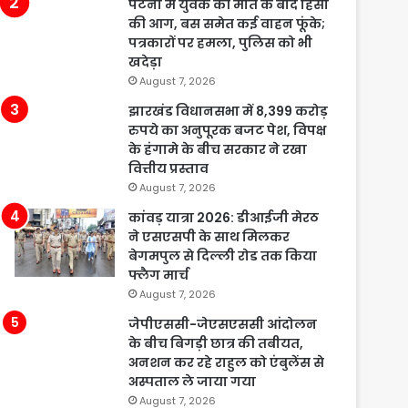
पटना में युवक की मौत के बाद हिंसा
की आग, बस समेत कई वाहन फूंके;
पत्रकारों पर हमला, पुलिस को भी
खदेड़ा
August 7, 2026
झारखंड विधानसभा में 8,399 करोड़
रुपये का अनुपूरक बजट पेश, विपक्ष
के हंगामे के बीच सरकार ने रखा
वित्तीय प्रस्ताव
August 7, 2026
कांवड़ यात्रा 2026: डीआईजी मेरठ
ने एसएसपी के साथ मिलकर
बेगमपुल से दिल्ली रोड तक किया
फ्लैग मार्च
August 7, 2026
जेपीएससी-जेएसएससी आंदोलन
के बीच बिगड़ी छात्र की तबीयत,
अनशन कर रहे राहुल को एंबुलेंस से
अस्पताल ले जाया गया
August 7, 2026