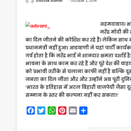
Dastak Admin
October 2, 2014
अहमदाबाद। भाज
नरेंद्र मोदी क
का दिल जीतने की कोशिश कर रहे हैं।
लेकिन साथ मे
प्रधानमंत्री नहीं हुआ। आडवाणी ने यहां पार्टी कार्
गर्व होता है कि नरेंद्र भाई ने शानदार क्षमता दर्शाई है
भावना के साथ काम कर रहे हैं और पूरे देश की वाहवाही
को प्रभावी तरीके से चलाना काफी नहीं है बल्कि दूसरे
जनता का दिल जीता और और उन्होंने अब पूरी दुनि
‘भारत के इतिहास में अटल बिहारी वाजपेयी जैसा दूस
सम्मान के स्तर की कल्पना नहीं कर सकता।’
F
T
W
P
E
S
a
w
h
i
m
h
c
i
a
n
a
a