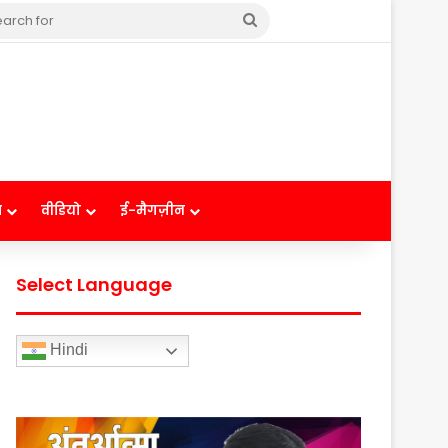
Search
for
ष
वीडियो
ई-मैगज़ीन
Select Language
Hindi