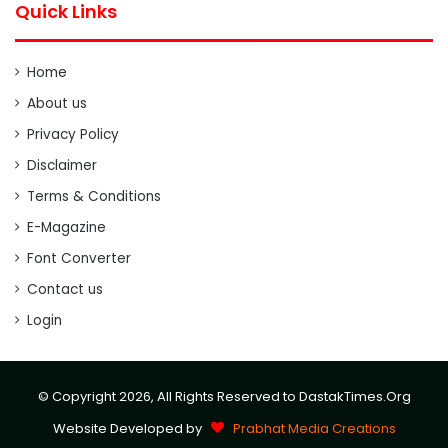
Quick Links
Home
About us
Privacy Policy
Disclaimer
Terms & Conditions
E-Magazine
Font Converter
Contact us
Login
© Copyright 2026, All Rights Reserved to DastakTimes.Org
Website Developed by
Prabhat Media Creations