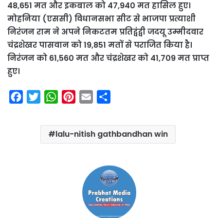
48,651 मत और इकबाल को 47,940 मत हासिल हुए।
मोहनिया (एससी) विधानसभा सीट से भाजपा प्रत्याशी
निरंजन राम ने अपने निकटतम प्रतिद्वंद्वी जदयू उम्मीदवार
चंद्रशेखर पासवान को 19,851 मतों से पराजित किया है।
निरंजन को 61,560 मत और चंद्रशेखर को 41,709 मत प्राप्त
हुए।
F
T
W
P
E
S
a
w
h
i
m
h
c
i
a
n
a
a
lalu-nitish gathbandhan win
e
t
t
t
i
r
b
t
s
e
l
e
o
e
A
r
o
r
p
e
k
p
s
t