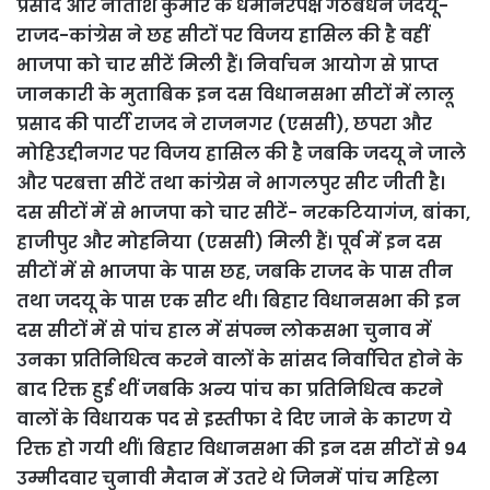
प्रसाद और नीतीश कुमार के धर्मनिरपेक्ष गठबंधन जदयू-
राजद-कांग्रेस ने छह सीटों पर विजय हासिल की है वहीं
भाजपा को चार सीटें मिली हैं। निर्वाचन आयोग से प्राप्त
जानकारी के मुताबिक इन दस विधानसभा सीटों में लालू
प्रसाद की पार्टी राजद ने राजनगर (एससी), छपरा और
मोहिउद्दीनगर पर विजय हासिल की है जबकि जदयू ने जाले
और परबत्ता सीटें तथा कांग्रेस ने भागलपुर सीट जीती है।
दस सीटों में से भाजपा को चार सीटें- नरकटियागंज, बांका,
हाजीपुर और मोहनिया (एससी) मिली हैं। पूर्व में इन दस
सीटों में से भाजपा के पास छह, जबकि राजद के पास तीन
तथा जदयू के पास एक सीट थी। बिहार विधानसभा की इन
दस सीटों में से पांच हाल में संपन्न लोकसभा चुनाव में
उनका प्रतिनिधित्व करने वालों के सांसद निर्वाचित होने के
बाद रिक्त हुई थीं जबकि अन्य पांच का प्रतिनिधित्व करने
वालों के विधायक पद से इस्तीफा दे दिए जाने के कारण ये
रिक्त हो गयी थीं। बिहार विधानसभा की इन दस सीटों से 94
उम्मीदवार चुनावी मैदान में उतरे थे जिनमें पांच महिला