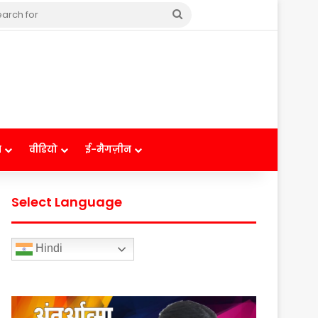
Search
for
ष
वीडियो
ई-मैगज़ीन
Select Language
Hindi