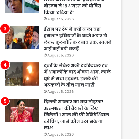
बोस्टन ने 15 अगस्त को घोषित
किया ‘इंडिया डे’
August 5, 2026
ईरान पर ट्रंप ने क्यों टाला बड़ा
हमला? हथियारों के घटते भंडार से
लेकर कूटनीतिक दबाव तक, सामने
आईं कई बड़ी वजहें
August 5, 2026
दुबई के जेबेल अली इंडस्ट्रियल हब
में धमाकों के बाद भीषण आग, काले
धुएं से मचा हड़कंप; हमले की
अटकलों के बीच जांच जारी
August 5, 2026
दिल्ली सरकार का बड़ा तोहफा!
JEE-NEET की तैयारी के लिए
मिलेगी 1 साल की फ्री रेजिडेंशियल
कोचिंग, जानें कौन उठा सकेगा
लाभ
August 5, 2026