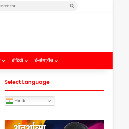
Search
for
ष
वीडियो
ई-मैगज़ीन
Select Language
Hindi