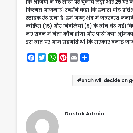
कि भाजपा ने 76 सीटों पर चुनाव लड़ा और 25 पर जी
किस्मत आजमाई। उन्होंने कहा कि हमारा वोट प्रतिश
स्ट्राइक रेट ऊंचा है। हमें जम्मू क्षेत्र में जबरदस्त 
कांफ्रेंस (15) और निर्दलियों (5) के बीच बंट गईं। व
नए सदन में नेता कौन होगा और पार्टी क्या भूमिका
इस बात पर आम सहमति थी कि सरकार बनाई जानी 
F
T
W
P
E
S
a
w
h
i
m
h
c
i
a
n
a
a
shah will decide on
e
t
t
t
i
r
b
t
s
e
l
e
o
e
A
r
o
r
p
e
Dastak Admin
k
p
s
t