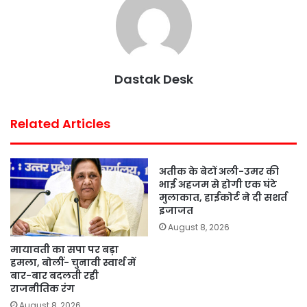
b
t
s
e
l
e
o
e
A
r
o
r
p
e
k
p
s
Dastak Desk
t
Related Articles
अतीक के बेटों अली-उमर की
भाई अहजम से होगी एक घंटे
मुलाकात, हाईकोर्ट ने दी सशर्त
इजाजत
August 8, 2026
मायावती का सपा पर बड़ा
हमला, बोलीं- चुनावी स्वार्थ में
बार-बार बदलती रही
राजनीतिक रंग
August 8, 2026