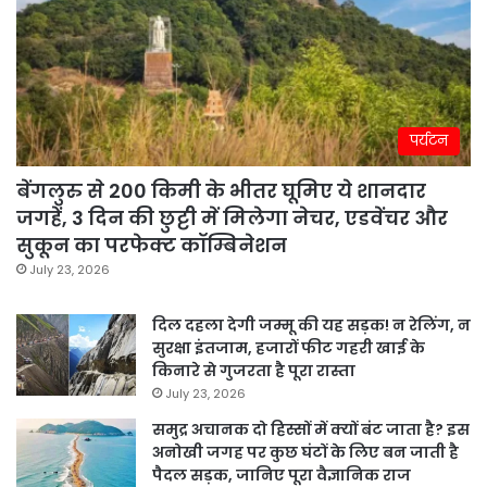
पर्यटन
बेंगलुरु से 200 किमी के भीतर घूमिए ये शानदार
जगहें, 3 दिन की छुट्टी में मिलेगा नेचर, एडवेंचर और
सुकून का परफेक्ट कॉम्बिनेशन
July 23, 2026
दिल दहला देगी जम्मू की यह सड़क! न रेलिंग, न
सुरक्षा इंतजाम, हजारों फीट गहरी खाई के
किनारे से गुजरता है पूरा रास्ता
July 23, 2026
समुद्र अचानक दो हिस्सों में क्यों बंट जाता है? इस
अनोखी जगह पर कुछ घंटों के लिए बन जाती है
पैदल सड़क, जानिए पूरा वैज्ञानिक राज