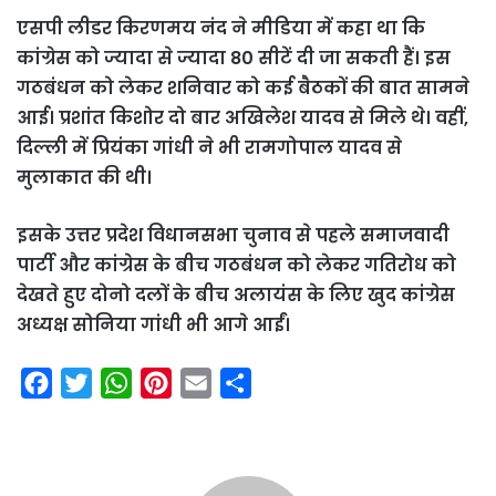
एसपी लीडर किरणमय नंद ने मीडिया में कहा था कि
कांग्रेस को ज्यादा से ज्यादा 80 सीटें दी जा सकती हैं। इस
गठबंधन को लेकर शनिवार को कई बैठकों की बात सामने
आई। प्रशांत किशोर दो बार अखिलेश यादव से मिले थे। वहीं,
दिल्ली में प्रियंका गांधी ने भी रामगोपाल यादव से
मुलाकात की थी।
इसके उत्तर प्रदेश विधानसभा चुनाव से पहले समाजवादी
पार्टी और कांग्रेस के बीच गठबंधन को लेकर गतिरोध को
देखते हुए दोनो दलों के बीच अलायंस के लिए खुद कांग्रेस
अध्यक्ष सोनिया गांधी भी आगे आईं।
F
T
W
P
E
S
a
w
h
i
m
h
c
i
a
n
a
a
e
t
t
t
i
r