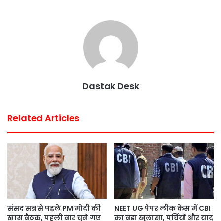
c
i
a
n
a
a
e
t
t
t
i
r
b
t
s
e
l
e
o
e
A
r
o
r
p
e
k
p
s
Dastak Desk
t
Related Articles
संसद सत्र से पहले PM मोदी की
NEET UG पेपर लीक केस में CBI
खास बैठक, पहली बार चुने गए
का बड़ा खुलासा, पर्चियों और याद