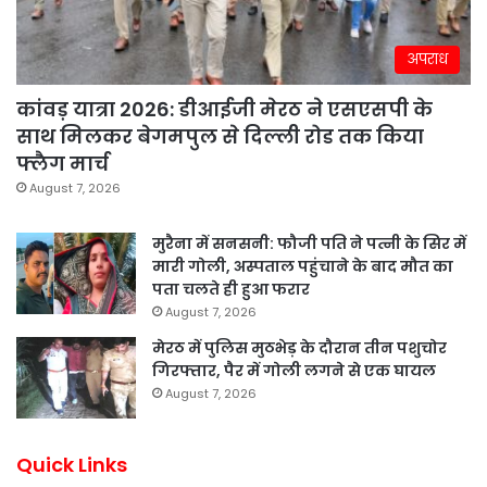
अपराध
कांवड़ यात्रा 2026: डीआईजी मेरठ ने एसएसपी के
साथ मिलकर बेगमपुल से दिल्ली रोड तक किया
फ्लैग मार्च
August 7, 2026
मुरैना में सनसनी: फौजी पति ने पत्नी के सिर में
मारी गोली, अस्पताल पहुंचाने के बाद मौत का
पता चलते ही हुआ फरार
August 7, 2026
मेरठ में पुलिस मुठभेड़ के दौरान तीन पशुचोर
गिरफ्तार, पैर में गोली लगने से एक घायल
August 7, 2026
Quick Links