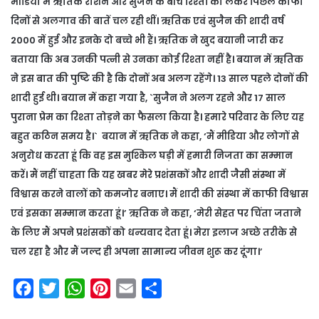
मीडिया में ऋतिक रोशन और सुजैन के बीच रिश्तों को लेकर पिछले काफी
दिनों से अलगाव की बातें चल रही थीं। ऋतिक एवं सुजैन की शादी वर्ष
2000 में हुई और इनके दो बच्चे भी हैं। ऋतिक ने खुद बयानी जारी कर
बताया कि अब उनकी पत्नी से उनका कोई रिश्ता नहीं है। बयान में ऋतिक
ने इस बात की पुष्टि की है कि दोनों अब अलग रहेंगे। 13 साल पहले दोनों की
शादी हुई थी। बयान में कहा गया है, `सुजैन ने अलग रहने और 17 साल
पुराना प्रेम का रिश्ता तोड़ने का फैसला किया है। हमारे परिवार के लिए यह
बहुत कठिन समय है।` बयान में ऋतिक ने कहा, ‘मैं मीडिया और लोगों से
अनुरोध करता हूं कि वह इस मुश्किल घड़ी में हमारी निजता का सम्मान
करें। मैं नहीं चाहता कि यह खबर मेरे प्रशंसकों और शादी जैसी संस्था में
विश्वास करने वालों को कमजोर बनाए। मैं शादी की संस्था में काफी विश्वास
एवं इसका सम्मान करता हूं।’ ऋतिक ने कहा, ‘मेरी सेहत पर चिंता जताने
के लिए मैं अपने प्रशंसकों को धन्यवाद देता हूं। मेरा इलाज अच्छे तरीके से
चल रहा है और मैं जल्द ही अपना सामान्य जीवन शुरू कर दूंगा।’
F
T
W
P
E
S
a
w
h
i
m
h