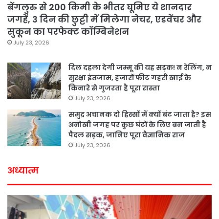
बेंगलुरु से 200 किमी के भीतर घूमिए ये शानदार
जगहें, 3 दिन की छुट्टी में मिलेगा नेचर, एडवेंचर और
सुकून का परफेक्ट कॉम्बिनेशन
July 23, 2026
दिल दहला देगी जम्मू की यह सड़क! न रेलिंग, न
सुरक्षा इंतजाम, हजारों फीट गहरी खाई के
किनारे से गुजरता है पूरा रास्ता
July 23, 2026
समुद्र अचानक दो हिस्सों में क्यों बंट जाता है? इस
अनोखी जगह पर कुछ घंटों के लिए बन जाती है
पैदल सड़क, जानिए पूरा वैज्ञानिक राज
July 23, 2026
अध्यात्म