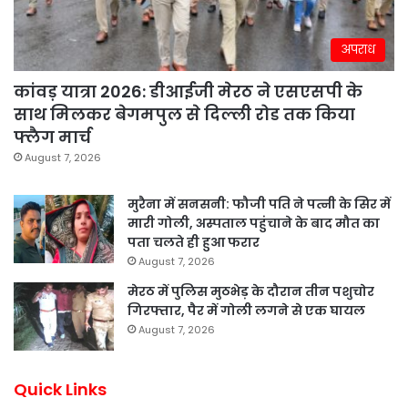
अपराध
कांवड़ यात्रा 2026: डीआईजी मेरठ ने एसएसपी के
साथ मिलकर बेगमपुल से दिल्ली रोड तक किया
फ्लैग मार्च
August 7, 2026
मुरैना में सनसनी: फौजी पति ने पत्नी के सिर में
मारी गोली, अस्पताल पहुंचाने के बाद मौत का
पता चलते ही हुआ फरार
August 7, 2026
मेरठ में पुलिस मुठभेड़ के दौरान तीन पशुचोर
गिरफ्तार, पैर में गोली लगने से एक घायल
August 7, 2026
Quick Links