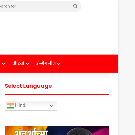
Search
for
ष
वीडियो
ई-मैगज़ीन
Select Language
Hindi