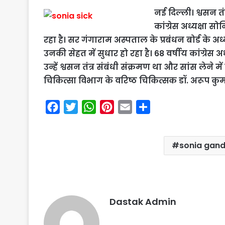
नई दिल्ली। श्वसन तं
कांग्रेस अध्यक्षा स
रहा है। सर गंगाराम अस्पताल के प्रबंधन बोर्ड के अ
उनकी सेहत में सुधार हो रहा है। 68 वर्षीय कांग्रेस 
उन्हें श्वसन तंत्र संबंधी संक्रमण था और सांस लेने
चिकित्सा विभाग के वरिष्ठ चिकित्सक डॉ. अरूप कुमार 
F
T
W
P
E
S
a
w
h
i
m
h
c
i
a
n
a
a
sonia gandh
e
t
t
t
i
r
b
t
s
e
l
e
o
e
A
r
o
r
p
e
Dastak Admin
k
p
s
t