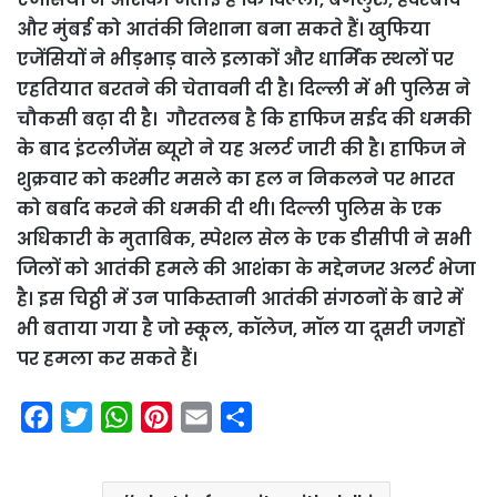
और मुंबई को आतंकी निशाना बना सकते हैं। खुफिया
एजेंसियों ने भीड़भाड़ वाले इलाकों और धार्मिक स्थलों पर
एहतियात बरतने की चेतावनी दी है। दिल्ली में भी पुलिस ने
चौकसी बढ़ा दी है। गौरतलब है कि हाफिज सईद की धमकी
के बाद इंटलीजेंस ब्यूरो ने यह अलर्ट जारी की है। हाफिज ने
शुक्रवार को कश्मीर मसले का हल न निकलने पर भारत
को बर्बाद करने की धमकी दी थी। दिल्ली पुलिस के एक
अधिकारी के मुताबिक, स्पेशल सेल के एक डीसीपी ने सभी
जिलों को आतंकी हमले की आशंका के मद्देनजर अलर्ट भेजा
है। इस चिठ्ठी में उन पाकिस्तानी आतंकी संगठनों के बारे में
भी बताया गया है जो स्कूल, कॉलेज, मॉल या दूसरी जगहों
पर हमला कर सकते हैं।
F
T
W
P
E
S
a
w
h
i
m
h
c
i
a
n
a
a