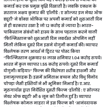
कमाई कर एक प्रमुख वृद्धि दिखाती है। जबकि एक्शन के
सरताज अक्षय कुमार की ‘हॉलीडे : ए सोल्जर इज नेवर ऑफ
ड्यूटी’ ने बॉक्स ऑफिस पर अपनी कमाई को शुरुआती दिन
से ही बरकरार रखा है जो 12 करोड़ से ज्यादा है। भारत-
पाकिस्तान संबंधों को हास्य के साथ पड़ताल करने वाली
‘फिल्मिस्तान’को शुरुआती दिन जबर्दस्त ओपनिंग नहीं
मिली लेकिन दूसरे दिन इसने दोगुनी कमाई की। व्यापार
विश्लेषक तरण आदर्श ने ट्विटर पर पोस्ट किया
‘‘फिल्मिस्तान शुक्रवार 51 लाख शनिवार 1.०4 करोड़ रुपये।
भारत में कुल व्यापार 1.55 करोड़ रुपये। दूसरे दिन कमाई
दोगुनी। बढ़िया।’’ फिल्म की विशेषता शरीब हाशमी और
इनामुल्लाहक हैं। इसमें अमिताभ बच्चन और विधु विनोद
चोपड़ा जैसी हस्तियों ने भी भूमिका निभाई है। ए.आर.
मुरुगादॉस द्वारा निर्देशित दूसरी फिल्म ‘हॉलीडे : ए सोल्जर
नेवर ऑफ ड्यूटी’ भी 6 जून को रिलीज हुई है। व्यापार
विश्लेषक कोमल नाहटा ने इस फिल्म को ‘आनंददायक