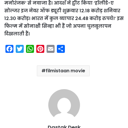
मनोरंजक’ से नवाजा है। आदर्श ने ट्वीट किया ‘हॉलीडे-ए
सोल्जर इज नेवर ऑफ ड्यूटी शुक्रवार 12.18 करोड़ शनिवार
12.3० करोड़। भारत में कुल व्यापार 24.48 करोड़ रुपये।’ इस
फिल्म में सोनाक्षी सिन्हा भी हैं जो अपना चुलबुलापन
दिखलाती हैं।
F
T
W
P
E
S
a
w
h
i
m
h
c
i
a
n
a
a
filmistaan movie
e
t
t
t
i
r
b
t
s
e
l
e
o
e
A
r
o
r
p
e
k
p
s
t
Dastak Desk