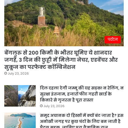
पर्यटन
बेंगलुरु से 200 किमी के भीतर घूमिए ये शानदार
जगहें, 3 दिन की छुट्टी में मिलेगा नेचर, एडवेंचर और
सुकून का परफेक्ट कॉम्बिनेशन
July 23, 2026
दिल दहला देगी जम्मू की यह सड़क! न रेलिंग, न
सुरक्षा इंतजाम, हजारों फीट गहरी खाई के
किनारे से गुजरता है पूरा रास्ता
July 23, 2026
समुद्र अचानक दो हिस्सों में क्यों बंट जाता है? इस
अनोखी जगह पर कुछ घंटों के लिए बन जाती है
पैदल सड़क, जानिए पूरा वैज्ञानिक राज