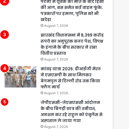
पटना में युवक की मौत के बाद हिंसा
की आग, बस समेत कई वाहन फूंके;
पत्रकारों पर हमला, पुलिस को भी
खदेड़ा
August 7, 2026
झारखंड विधानसभा में 8,399 करोड़
रुपये का अनुपूरक बजट पेश, विपक्ष
के हंगामे के बीच सरकार ने रखा
वित्तीय प्रस्ताव
August 7, 2026
कांवड़ यात्रा 2026: डीआईजी मेरठ
ने एसएसपी के साथ मिलकर
बेगमपुल से दिल्ली रोड तक किया
फ्लैग मार्च
August 7, 2026
जेपीएससी-जेएसएससी आंदोलन
के बीच बिगड़ी छात्र की तबीयत,
अनशन कर रहे राहुल को एंबुलेंस से
अस्पताल ले जाया गया
August 7, 2026