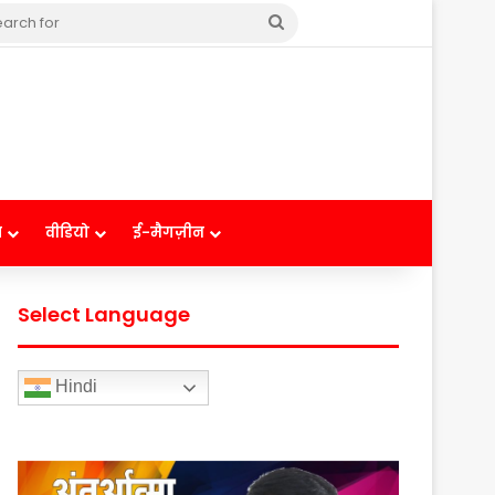
Search
for
ष
वीडियो
ई-मैगज़ीन
Select Language
Hindi