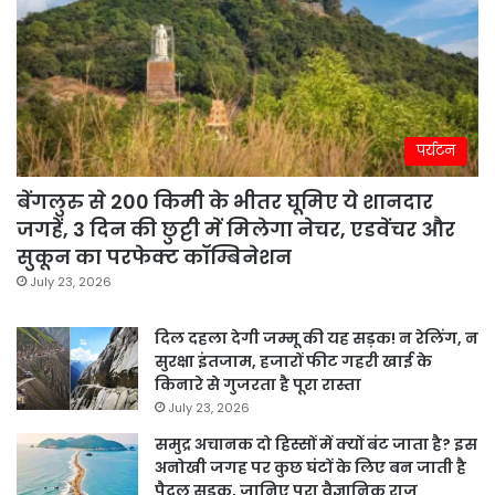
पर्यटन
बेंगलुरु से 200 किमी के भीतर घूमिए ये शानदार
जगहें, 3 दिन की छुट्टी में मिलेगा नेचर, एडवेंचर और
सुकून का परफेक्ट कॉम्बिनेशन
July 23, 2026
दिल दहला देगी जम्मू की यह सड़क! न रेलिंग, न
सुरक्षा इंतजाम, हजारों फीट गहरी खाई के
किनारे से गुजरता है पूरा रास्ता
July 23, 2026
समुद्र अचानक दो हिस्सों में क्यों बंट जाता है? इस
अनोखी जगह पर कुछ घंटों के लिए बन जाती है
पैदल सड़क, जानिए पूरा वैज्ञानिक राज