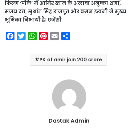
फिल्म ‘पीके’ में आमिर खान के अलावा अनुष्का शर्मा,
संजय दत्त, सुशांत सिंह राजपूत और बमन इरानी ने मुख्य
भूमिका निभायी है। एजेंसी
F
T
W
P
E
S
a
w
h
i
m
h
c
i
a
n
a
a
PK of amir join 200 crore
e
t
t
t
i
r
b
t
s
e
l
e
o
e
A
r
o
r
p
e
k
p
s
t
Dastak Admin