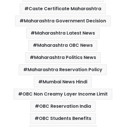
o
e
A
r
Caste Certificate Maharashtra
o
r
p
e
k
p
s
Maharashtra Government Decision
t
Maharashtra Latest News
Maharashtra OBC News
Maharashtra Politics News
Maharashtra Reservation Policy
Mumbai News Hindi
OBC Non Creamy Layer Income Limit
OBC Reservation India
OBC Students Benefits