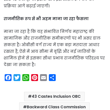
प्रक्रिया आगे बढ़ाई जाएगी।
राजनीतिक रूप से भी अहम माना जा रहा फैसला
माना जा रहा है कि यह संभावित निर्णय महाराष्ट्र की
सामाजिक और राजनीतिक समीकरणों पर भी असर डाल
सकता है। ओबीसी वर्ग राज्य में एक बड़ा मतदाता आधार
रखता है, ऐसे में आय सीमा में वृद्धि और नई जातियों के
शामिल होने से इसका सीधा प्रभाव राजनीतिक परिदृश्य पर
देखा जा सकता है।
F
T
W
P
E
S
a
w
h
i
m
h
c
i
a
n
a
a
43 Castes Inclusion OBC
e
t
t
t
i
r
b
t
s
e
l
e
Backward Class Commission