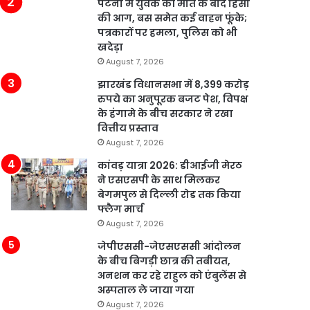
पटना में युवक की मौत के बाद हिंसा
की आग, बस समेत कई वाहन फूंके;
पत्रकारों पर हमला, पुलिस को भी
खदेड़ा
August 7, 2026
झारखंड विधानसभा में 8,399 करोड़
रुपये का अनुपूरक बजट पेश, विपक्ष
के हंगामे के बीच सरकार ने रखा
वित्तीय प्रस्ताव
August 7, 2026
कांवड़ यात्रा 2026: डीआईजी मेरठ
ने एसएसपी के साथ मिलकर
बेगमपुल से दिल्ली रोड तक किया
फ्लैग मार्च
August 7, 2026
जेपीएससी-जेएसएससी आंदोलन
के बीच बिगड़ी छात्र की तबीयत,
अनशन कर रहे राहुल को एंबुलेंस से
अस्पताल ले जाया गया
August 7, 2026