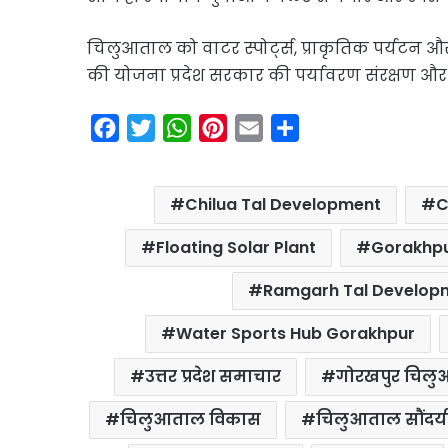
चिलुआताल को वाटर स्पोर्ट्स, प्राकृतिक पर्यटन 
की योजना प्रदेश सरकार की पर्यावरण संरक्षण और प
F
T
W
P
E
S
a
w
h
i
m
h
c
i
a
n
a
a
Chilua Tal Development
C
e
t
t
t
i
r
b
t
s
e
l
e
Floating Solar Plant
Gorakhpu
o
e
A
r
Ramgarh Tal Develop
o
r
p
e
k
p
s
Water Sports Hub Gorakhpur
t
उत्तर प्रदेश समाचार
गोरखपुर चिल
चिलुआताल विकास
चिलुआताल सौंदर