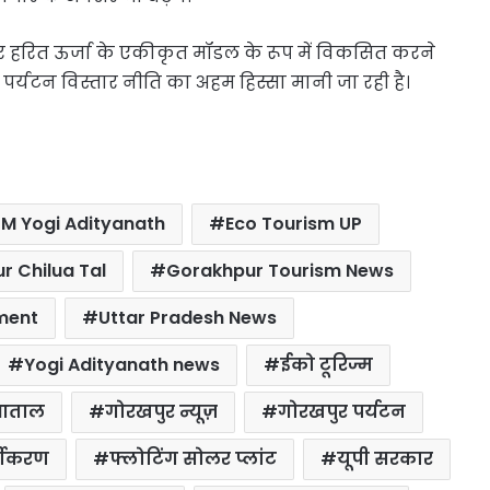
और हरित ऊर्जा के एकीकृत मॉडल के रूप में विकसित करने
र्यटन विस्तार नीति का अहम हिस्सा मानी जा रही है।
M Yogi Adityanath
Eco Tourism UP
r Chilua Tal
Gorakhpur Tourism News
ment
Uttar Pradesh News
Yogi Adityanath news
ईको टूरिज्म
ुआताल
गोरखपुर न्यूज़
गोरखपुर पर्यटन
्यीकरण
फ्लोटिंग सोलर प्लांट
यूपी सरकार