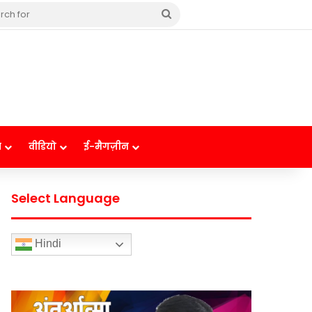
Search
for
ष
वीडियो
ई-मैगज़ीन
Select Language
Hindi