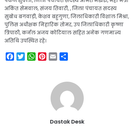
पंकज शुक्ला, जिला पंचायत सदस्य अमित मेंखडी, महा मंत्री
अकिंत सेमवाल, संजय तिवारी, , जिला पंचायत सदस्य
सुबोध बगवाड़ी, केशव बहुगुणा, जिलाधिकारी विशाल मिश्रा,
पुलिस अधीक्षक निहारिक तोमर, उप जिलाधिकारी कृष्णा
त्रिपाठी, कर्नल अजय कोटियाल सहित अनेक गणमान्य
अतिथि उपस्थित रहे।
F
T
W
P
E
S
a
w
h
i
m
h
c
i
a
n
a
a
e
t
t
t
i
r
b
t
s
e
l
e
o
e
A
r
o
r
p
e
k
p
s
Dastak Desk
t