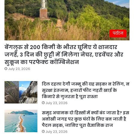
पर्यटन
बेंगलुरु से 200 किमी के भीतर घूमिए ये शानदार
जगहें, 3 दिन की छुट्टी में मिलेगा नेचर, एडवेंचर और
सुकून का परफेक्ट कॉम्बिनेशन
July 23, 2026
दिल दहला देगी जम्मू की यह सड़क! न रेलिंग, न
सुरक्षा इंतजाम, हजारों फीट गहरी खाई के
किनारे से गुजरता है पूरा रास्ता
July 23, 2026
समुद्र अचानक दो हिस्सों में क्यों बंट जाता है? इस
अनोखी जगह पर कुछ घंटों के लिए बन जाती है
पैदल सड़क, जानिए पूरा वैज्ञानिक राज
July 23, 2026