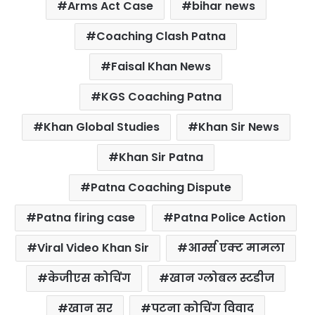
Arms Act Case
bihar news
e
t
t
t
i
r
b
t
s
e
l
e
Coaching Clash Patna
o
e
A
r
Faisal Khan News
o
r
p
e
k
p
s
KGS Coaching Patna
t
Khan Global Studies
Khan Sir News
Khan Sir Patna
Patna Coaching Dispute
Patna firing case
Patna Police Action
Viral Video Khan Sir
आर्म्स एक्ट मामला
केजीएस कोचिंग
खान ग्लोबल स्टडीज
खान सर
पटना कोचिंग विवाद