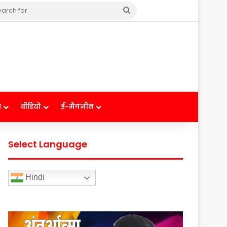
Search
for
ष
वीडियो
ई-मैगज़ीन
Select Language
Hindi