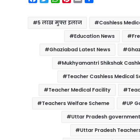
a
w
h
i
m
h
c
i
a
n
a
a
5 लाख मुफ्त इलाज
Cashless Medic
e
t
t
t
i
r
b
t
s
e
l
e
Education News
Fre
o
e
A
r
Ghaziabad Latest News
Ghaz
o
r
p
e
k
p
s
Mukhyamantri Shikshak Cashle
t
Teacher Cashless Medical 
Teacher Medical Facility
Teac
Teachers Welfare Scheme
UP G
Uttar Pradesh governmen
Uttar Pradesh Teacher