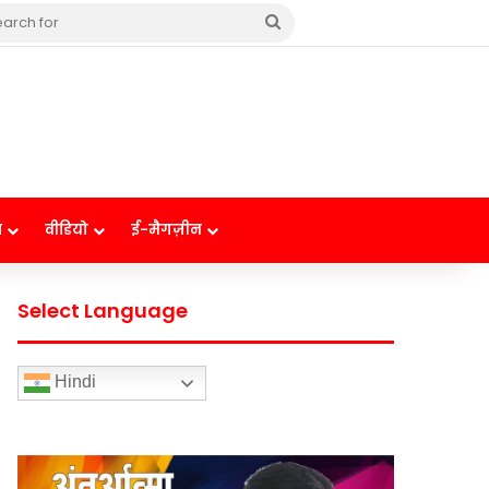
Search
for
ष
वीडियो
ई-मैगज़ीन
Select Language
Hindi