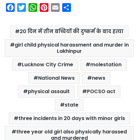
F
T
W
P
E
S
a
w
h
i
m
h
c
i
a
n
a
a
20 दिन में तीन बच्चियों की दुष्कर्म के बाद हत्या
e
t
t
t
i
r
b
t
s
e
l
e
girl child physical harassment and murder in
o
e
A
r
Lakhinpur
o
r
p
e
Lucknow City Crime
molestation
k
p
s
t
National News
news
physical assault
POCSO act
state
three incidents in 20 days with minor girls
three year old girl also physically harassed
and murdered