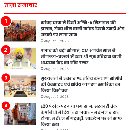
ताज़ा समाचार
कांवड़ यात्रा में दिखी अग्नि-5 मिसाइल की
झलक, सैन्य थीम वाली कांवड़ देखने उमड़ी भीड़;
सड़कों पर लगा जाम
August 9, 2026
पंजाब को बड़ी सौगात, CM भगवंत मान ने
नौगज्जा-बल्लां में रखा श्री गुरु रविदास बाणी
अध्ययन केंद्र का नींव पत्थर
August 9, 2026
मुख्यमंत्री ने उत्तराखण्ड क्षत्रिय कल्याण समिति
की वेबसाइट एवं क्षत्रिय जागरण स्मारिका का
किया विमोचन
August 9, 2026
E20 पेट्रोल पर मचा घमासान, सरकारी तेल
कंपनियों ने दिया बड़ा जवाब- न इंजन खराब
होगा, न ईंधन में गड़बड़ी; माइलेज पर भी साफ
किया रुख