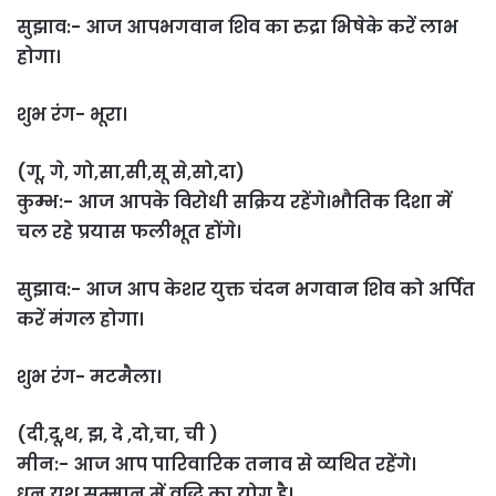
सुझाव:- आज आपभगवान शिव का रुद्रा भिषेके करें लाभ
होगा।
शुभ रंग- भूरा।
(गू, गे, गो,सा,सी,सू से,सो,दा)
कुम्भ:- आज आपके विरोधी सक्रिय रहेंगे।भौतिक दिशा में
चल रहे प्रयास फलीभूत होंगे।
सुझाव:- आज आप केशर युक्त चंदन भगवान शिव को अर्पित
करें मंगल होगा।
शुभ रंग- मटमैला।
(दी,दू,थ, झ, दे ,दो,चा, ची )
मीन:- आज आप पारिवारिक तनाव से व्यथित रहेंगे।
धन,यश,सम्मान में वृद्धि का योग है।