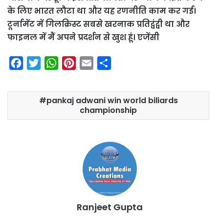
के लिए भारत लौटा था और यह रणनीति काम कर गई।
टूर्नामेंट में गिलक्रिस्ट सबसे खरनाक प्रतिद्वंद्वी था और
फाइनल में मैं अपने प्रदर्शन से खुश हूं। एजेंसी
F
T
W
P
E
S
a
w
h
i
m
h
c
i
a
n
a
a
pankaj adwani win world biliards
e
t
t
t
i
r
championship
b
t
s
e
l
e
o
e
A
r
o
r
p
e
k
p
s
t
Ranjeet Gupta