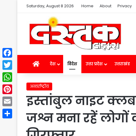
Saturday, August 8 2026
Home
About
Privacy
Facebook
Home
देश
विदेश
उत्तर प्रदेश
उत्तराखंड
Twitter
अन्तर्राष्ट्रीय
WhatsApp
इस्तांबुल नाइट क्
Pinterest
Email
जश्न मना रहें लोगो
Share
गिरफ्तार