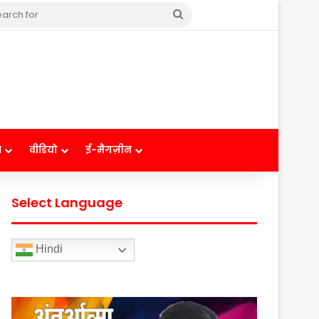
Search
for
ष
वीडियो
ई-मैगज़ीन
Select Language
Hindi