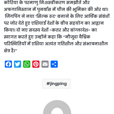
कोरिया के परमाणु नि:शस्त्रीकरण समझौते और
अफगानिस्तान में पुनर्वास में चीन की भूमिका की ओर था।
जिंगपिंग ने नया ‘सिल्क रूट’ बनाने के लिए आर्थिक संबंधों
पर जोर देते हुए एशियाई देशों के बीच सहयोग का आह्वान
किया। दो नए सदस्य देशों -कतर और बांग्लादेश- का
स्वागत करते हुए उन्होंने कहा कि ‘‘मौजूदा वैश्विक
परिस्थितियों में एशिया अत्यंत गतिशील और संभावनाशील
क्षेत्र है।’’
F
T
W
P
E
S
a
w
h
i
m
h
c
i
a
n
a
a
jingping
e
t
t
t
i
r
b
t
s
e
l
e
o
e
A
r
o
r
p
e
k
p
s