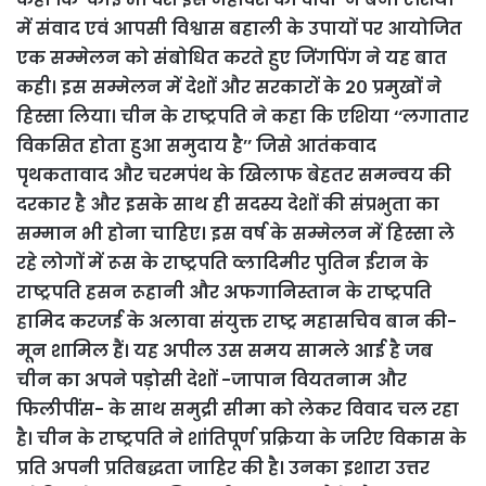
में संवाद एवं आपसी विश्वास बहाली के उपायों पर आयोजित
एक सम्मेलन को संबोधित करते हुए जिंगपिंग ने यह बात
कही। इस सम्मेलन में देशों और सरकारों के 2० प्रमुखों ने
हिस्सा लिया। चीन के राष्ट्रपति ने कहा कि एशिया ‘‘लगातार
विकसित होता हुआ समुदाय है’’ जिसे आतंकवाद
पृथकतावाद और चरमपंथ के खिलाफ बेहतर समन्वय की
दरकार है और इसके साथ ही सदस्य देशों की संप्रभुता का
सम्मान भी होना चाहिए। इस वर्ष के सम्मेलन में हिस्सा ले
रहे लोगों में रूस के राष्ट्रपति व्लादिमीर पुतिन ईरान के
राष्ट्रपति हसन रूहानी और अफगानिस्तान के राष्ट्रपति
हामिद करजई के अलावा संयुक्त राष्ट्र महासचिव बान की-
मून शामिल हैं। यह अपील उस समय सामले आई है जब
चीन का अपने पड़ोसी देशों -जापान वियतनाम और
फिलीपींस- के साथ समुद्री सीमा को लेकर विवाद चल रहा
है। चीन के राष्ट्रपति ने शांतिपूर्ण प्रक्रिया के जरिए विकास के
प्रति अपनी प्रतिबद्धता जाहिर की है। उनका इशारा उत्तर