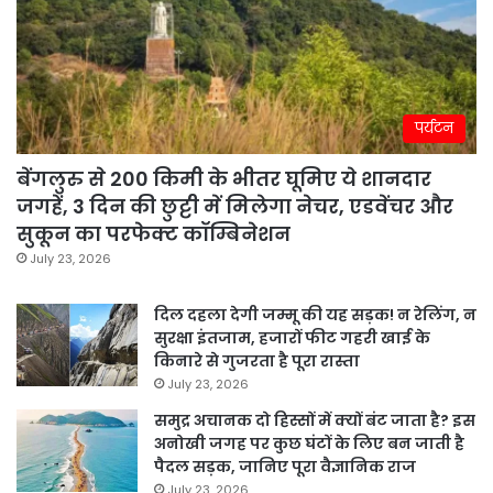
पर्यटन
बेंगलुरु से 200 किमी के भीतर घूमिए ये शानदार
जगहें, 3 दिन की छुट्टी में मिलेगा नेचर, एडवेंचर और
सुकून का परफेक्ट कॉम्बिनेशन
July 23, 2026
दिल दहला देगी जम्मू की यह सड़क! न रेलिंग, न
सुरक्षा इंतजाम, हजारों फीट गहरी खाई के
किनारे से गुजरता है पूरा रास्ता
July 23, 2026
समुद्र अचानक दो हिस्सों में क्यों बंट जाता है? इस
अनोखी जगह पर कुछ घंटों के लिए बन जाती है
पैदल सड़क, जानिए पूरा वैज्ञानिक राज
July 23, 2026