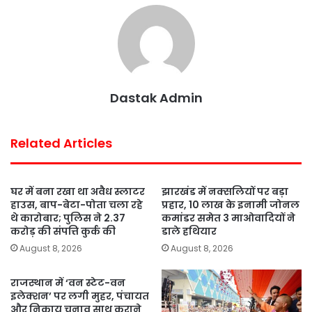
o
e
A
r
o
r
p
e
k
p
s
t
Dastak Admin
Related Articles
घर में बना रखा था अवैध स्लाटर
झारखंड में नक्सलियों पर बड़ा
हाउस, बाप-बेटा-पोता चला रहे
प्रहार, 10 लाख के इनामी जोनल
थे कारोबार; पुलिस ने 2.37
कमांडर समेत 3 माओवादियों ने
करोड़ की संपत्ति कुर्क की
डाले हथियार
August 8, 2026
August 8, 2026
राजस्थान में ‘वन स्टेट-वन
इलेक्शन’ पर लगी मुहर, पंचायत
और निकाय चुनाव साथ कराने