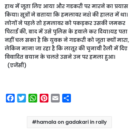
हाथ में जूता लिए आया और गडकरी पर मारने का प्रयास
किया। सूत्रों ने बताया कि हमलावर नशे की हालत में था।
लोगों ने पहले तो हमलावर को पकड़कर उसकी जमकर
पिटाई की, बाद में उसे पुलिस के हवाले कर दिया।
यह पता
नहीं चल सका है कि युवक ने गडकरी को जूता क्यों मारा,
लेकिन माना जा रहा है कि लातूर की चुनावी रैली में दिए
विवादित बयान के चलते उसने उन पर हमला हुआ।
(एजेंसी)
F
T
W
P
E
S
a
w
h
i
m
h
c
i
a
n
a
a
hamala on gadakari in raily
e
t
t
t
i
r
b
t
s
e
l
e