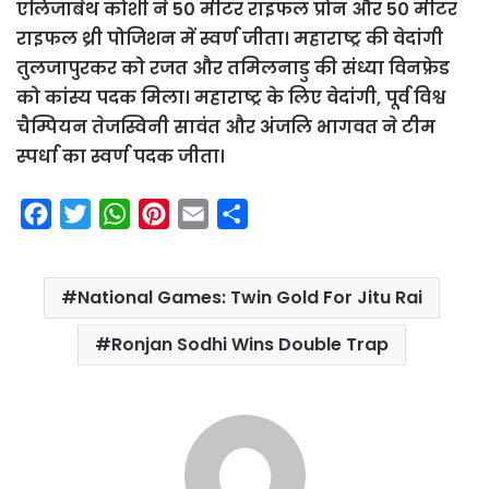
एलिजाबेथ कोशी ने 50 मीटर राइफल प्रोन और 50 मीटर
राइफल थ्री पोजिशन में स्वर्ण जीता। महाराष्ट्र की वेदांगी
तुलजापुरकर को रजत और तमिलनाडु की संध्या विनफ्रेड
को कांस्य पदक मिला। महाराष्ट्र के लिए वेदांगी, पूर्व विश्व
चैम्पियन तेजस्विनी सावंत और अंजलि भागवत ने टीम
स्पर्धा का स्वर्ण पदक जीता।
F
T
W
P
E
S
a
w
h
i
m
h
c
i
a
n
a
a
National Games: Twin Gold For Jitu Rai
e
t
t
t
i
r
b
t
s
e
l
e
Ronjan Sodhi Wins Double Trap
o
e
A
r
o
r
p
e
k
p
s
t