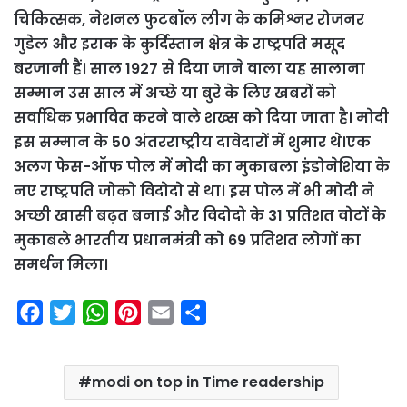
चिकित्सक, नेशनल फुटबॉल लीग के कमिश्नर रोजनर
गुडेल और इराक के कुर्दिस्तान क्षेत्र के राष्ट्रपति मसूद
बरजानी हैं। साल 1927 से दिया जाने वाला यह सालाना
सम्मान उस साल में अच्छे या बुरे के लिए खबरों को
सर्वाधिक प्रभावित करने वाले शख्स को दिया जाता है। मोदी
इस सम्मान के 50 अंतरराष्ट्रीय दावेदारों में शुमार थे।एक
अलग फेस-ऑफ पोल में मोदी का मुकाबला इंडोनेशिया के
नए राष्ट्रपति जोको विदोदो से था। इस पोल में भी मोदी ने
अच्छी खासी बढ़त बनाई और विदोदो के 31 प्रतिशत वोटों के
मुकाबले भारतीय प्रधानमंत्री को 69 प्रतिशत लोगों का
समर्थन मिला।
F
T
W
P
E
S
a
w
h
i
m
h
c
i
a
n
a
a
modi on top in Time readership
e
t
t
t
i
r