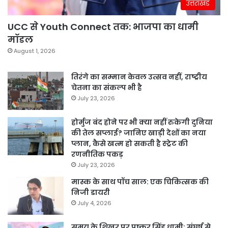
उत्तराखंड
UCC से Youth Connect तक: भाजपा का धामी
मॉडल
August 1, 2026
तिरंगे का सम्मान केवल उत्सव नहीं, राष्ट्रीय
चेतना का संकल्प भी है
July 23, 2026
होर्मुज बंद होने पर भी क्या नहीं रुकेगी दुनिया
की तेल सप्लाई? जानिए खाड़ी देशों का नया
प्लान, कैसे खत्म हो सकती है स्ट्रेट की
रणनीतिक पकड़
July 23, 2026
मास्क के साथ पॉच साल: एक चिकित्सक की
निजी डायरी
July 4, 2026
समय के शिखर पर पुष्कर सिंह धामी: संघर्ष से