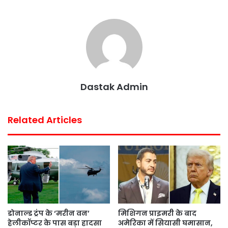
b
t
s
e
l
e
o
e
A
r
o
r
p
e
k
p
s
t
Dastak Admin
Related Articles
डोनाल्ड ट्रंप के ‘मरीन वन’
मिशिगन प्राइमरी के बाद
हेलीकॉप्टर के पास बड़ा हादसा
अमेरिका में सियासी घमासान,