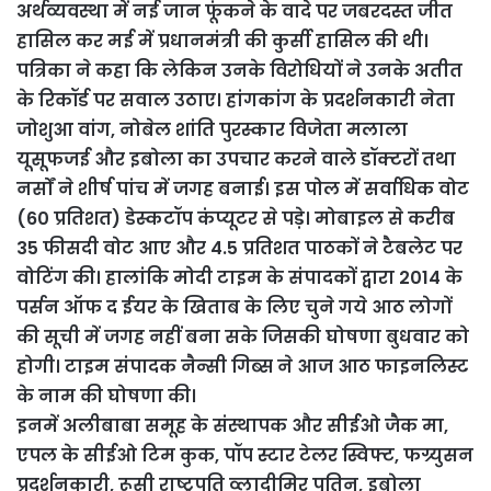
अर्थव्यवस्था में नई जान फूंकने के वादे पर जबरदस्त जीत
हासिल कर मई में प्रधानमंत्री की कुर्सी हासिल की थी।
पत्रिका ने कहा कि लेकिन उनके विरोधियों ने उनके अतीत
के रिकॉर्ड पर सवाल उठाए। हांगकांग के प्रदर्शनकारी नेता
जोशुआ वांग, नोबेल शांति पुरस्कार विजेता मलाला
यूसूफजई और इबोला का उपचार करने वाले डॉक्टरों तथा
नर्सों ने शीर्ष पांच में जगह बनाई। इस पोल में सर्वाधिक वोट
(60 प्रतिशत) डेस्कटॉप कंप्यूटर से पड़े। मोबाइल से करीब
35 फीसदी वोट आए और 4.5 प्रतिशत पाठकों ने टैबलेट पर
वोटिंग की। हालांकि मोदी टाइम के संपादकों द्वारा 2014 के
पर्सन ऑफ द ईयर के खिताब के लिए चुने गये आठ लोगों
की सूची में जगह नहीं बना सके जिसकी घोषणा बुधवार को
होगी। टाइम संपादक नैन्सी गिब्स ने आज आठ फाइनलिस्ट
के नाम की घोषणा की।
इनमें अलीबाबा समूह के संस्थापक और सीईओ जैक मा,
एपल के सीईओ टिम कुक, पॉप स्टार टेलर स्विफ्ट, फग्र्युसन
प्रदर्शनकारी, रूसी राष्ट्रपति व्लादीमिर पुतिन, इबोला