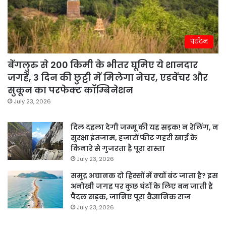
पर्यटन
बेंगलुरु से 200 किमी के भीतर घूमिए ये शानदार
जगहें, 3 दिन की छुट्टी में मिलेगा नेचर, एडवेंचर और
सुकून का परफेक्ट कॉम्बिनेशन
July 23, 2026
दिल दहला देगी जम्मू की यह सड़क! न रेलिंग, न
सुरक्षा इंतजाम, हजारों फीट गहरी खाई के
किनारे से गुजरता है पूरा रास्ता
July 23, 2026
समुद्र अचानक दो हिस्सों में क्यों बंट जाता है? इस
अनोखी जगह पर कुछ घंटों के लिए बन जाती है
पैदल सड़क, जानिए पूरा वैज्ञानिक राज
July 23, 2026