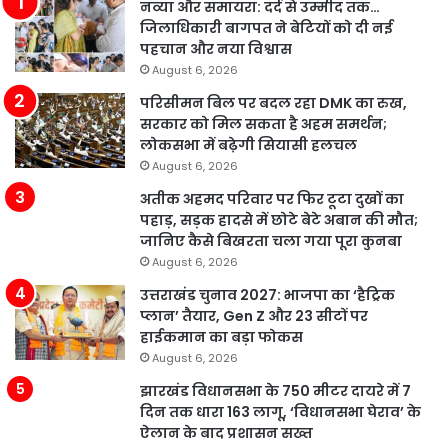
नव्या और समायरा: दर्द से उम्मीद तक…
जिलाधिकारी बागपत ने बेटियों को दी नई
पहचान और नया विश्वास
August 6, 2026
परिसीमन बिल पर बदल रहा DMK का रुख,
सरकार को मिल सकता है अहम समर्थन;
लोकसभा में बढ़ेगी सियासी हलचल
August 6, 2026
अतीक अहमद परिवार पर फिर टूटा दुखों का
पहाड़, सड़क हादसे में छोटे बेटे अबान की मौत;
जानिए कैसे बिखरता चला गया पूरा कुनबा
August 6, 2026
उत्तराखंड चुनाव 2027: भाजपा का ‘हैट्रिक
प्लान’ तैयार, Gen Z और 23 सीटों पर
हाईकमान का बड़ा फोकस
August 6, 2026
झारखंड विधानसभा के 750 मीटर दायरे में 7
दिन तक धारा 163 लागू, ‘विधानसभा घेराव’ के
ऐलान के बाद प्रशासन सख्त