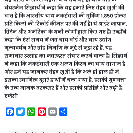
चेयरमैन सिद्धार्थ ने कहा कि यह हमारे लिए बेहद खुशी की
बात है कि भारतीय चाय मकईबारी की बुकिंग 1,850 डॉलर
प्रति किलो की रिकॉर्ड कीमत पर की गई है। ये आर्डर जापान,
ब्रिटेन और अमेरिका के धनी लोगों द्वारा किए गए हैं। उन्होंने
कहा कि ऐसे समय में जब चाय बोर्ड और चाय उद्योग
मूल्यवर्धन और ब्रांड निर्माण के मुद्दे से जूझ रहे हैं, यह
समाचार उत्साह का जबरदस्त संचार करने वाला है। सिद्धार्थ
ने कहा कि मकईबारी एक अलग किस्म का चाय बागान है
और हमें यह जानकर बेहद खुशी है कि भले ही हाल ही में
इसका स्वामित्व दूसरे हाथों में चला गया है, इसकी गुणवत्ता
के उच्च मानक बरकरार हैं और इसकी प्रसिद्धि और बढ़ी है।
एजेंसी
F
T
W
P
E
S
a
w
h
i
m
h
c
i
a
n
a
a