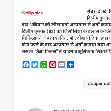
मुंबई: ट्रेजड
दिलीप कुमार 
बाद शनिवार को लीलावती अस्पताल में भर्ती करा
दिलीप कुमार (92) को निमोनिया के इलाज के लिए भ
चिकित्सकों ने बताया कि उन्हें एंटीबायोटिक दवाइय
दौरा पड़ने के बाद अस्पताल में भर्ती कराया गया थ
जमुना’ जैसी फिल्मों में यादगार भूमिकाएं निभाई हैं
F
T
W
P
E
S
a
w
h
i
m
h
c
i
a
n
a
a
super act
e
t
t
t
i
r
b
t
s
e
l
e
o
e
A
r
o
r
p
e