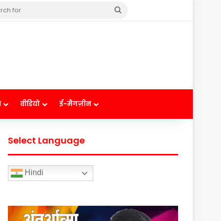
Search
for
ष
वीडियो
ई-मैगज़ीन
Select Language
Hindi