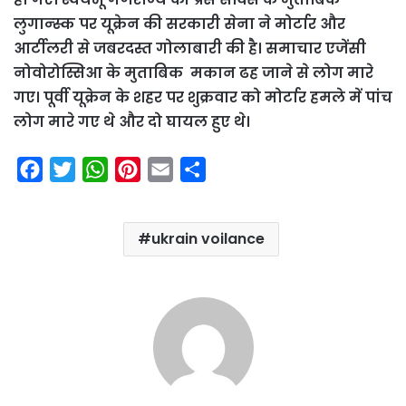
लुगान्स्क पर यूक्रेन की सरकारी सेना ने मोर्टार और
आर्टीलरी से जबरदस्त गोलाबारी की है। समाचार एजेंसी
नोवोरोस्सिआ के मुताबिक मकान ढह जाने से लोग मारे
गए। पूर्वी यूक्रेन के शहर पर शुक्रवार को मोर्टार हमले में पांच
लोग मारे गए थे और दो घायल हुए थे।
F
T
W
P
E
S
a
w
h
i
m
h
c
i
a
n
a
a
ukrain voilance
e
t
t
t
i
r
b
t
s
e
l
e
o
e
A
r
o
r
p
e
k
p
s
t