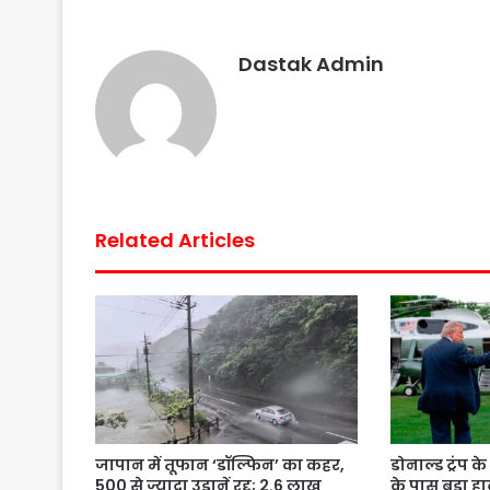
o
e
A
r
o
r
p
e
Dastak Admin
k
p
s
t
Related Articles
जापान में तूफान ‘डॉल्फिन’ का कहर,
डोनाल्ड ट्रंप 
500 से ज्यादा उड़ानें रद्द; 2.6 लाख
के पास बड़ा ह