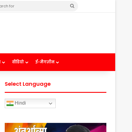
Search
for
ष
वीडियो
ई-मैगज़ीन
Select Language
Hindi