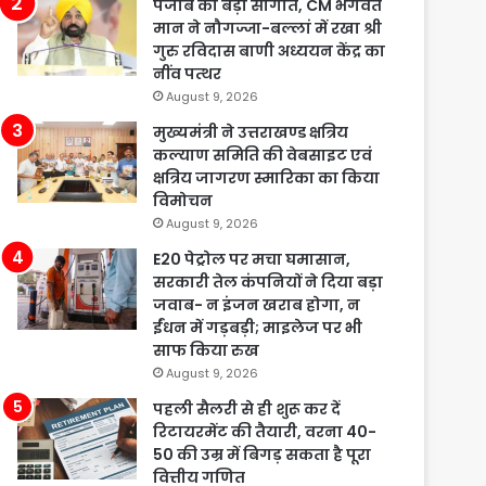
पंजाब को बड़ी सौगात, CM भगवंत
मान ने नौगज्जा-बल्लां में रखा श्री
गुरु रविदास बाणी अध्ययन केंद्र का
नींव पत्थर
August 9, 2026
मुख्यमंत्री ने उत्तराखण्ड क्षत्रिय
कल्याण समिति की वेबसाइट एवं
क्षत्रिय जागरण स्मारिका का किया
विमोचन
August 9, 2026
E20 पेट्रोल पर मचा घमासान,
सरकारी तेल कंपनियों ने दिया बड़ा
जवाब- न इंजन खराब होगा, न
ईंधन में गड़बड़ी; माइलेज पर भी
साफ किया रुख
August 9, 2026
पहली सैलरी से ही शुरू कर दें
रिटायरमेंट की तैयारी, वरना 40-
50 की उम्र में बिगड़ सकता है पूरा
वित्तीय गणित