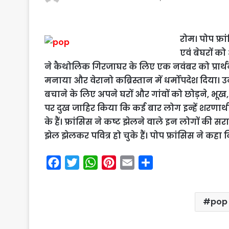
रोम। पोप फ्रा
एवं बेघरों क
ने कैथोलिक गिरजाघर के लिए एक नवंबर को प्रार्
मनाया और वेरानो कब्रिस्तान में धर्मोपदेश दिया।
बचाने के लिए अपने घरों और गांवों को छोड़ने, भूख, 
पर दुख जाहिर किया कि कई बार लोग इन्हें शरणार्थी 
के हैं। फ्रांसिस ने कष्ट झेलने वाले इन लोगों की 
झेल झेलकर पवित्र हो चुके हैं। पोप फ्रांसिस ने कहा
F
T
W
P
E
S
a
w
h
i
m
h
c
i
a
n
a
a
pop 
e
t
t
t
i
r
b
t
s
e
l
e