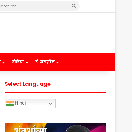
Search
for
ष
वीडियो
ई-मैगज़ीन
Select Language
Hindi