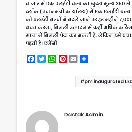
बाजार में एक एलईडी बल्ब का खुदरा मूल्य 350 से 60
ब्लॉक (प्रधानमंत्री कार्यालय) में एक एलईडी बल्
को एलईडी बल्बों से बदले जाने पर हर महीने 7,0
बचत करना, बिजली उत्पादन से कहीं अधिक कठिन 
मात्रा में बिजली पैदा कर सकती है, लेकिन इसे बचा
पड़ती है। एजेंसी
F
T
W
P
E
S
a
w
h
i
m
h
c
i
a
n
a
a
pm inaugurated LED 
e
t
t
t
i
r
b
t
s
e
l
e
o
e
A
r
o
r
p
e
Dastak Admin
k
p
s
t