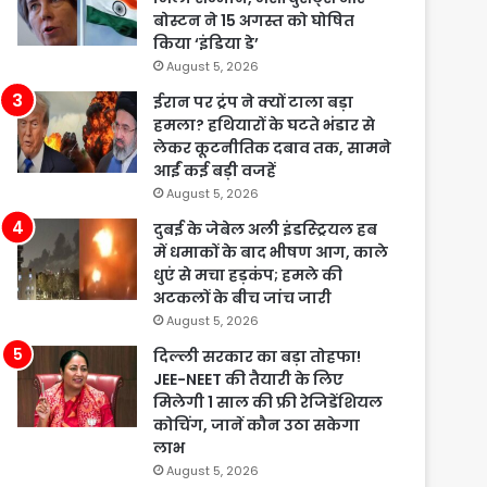
बोस्टन ने 15 अगस्त को घोषित
किया ‘इंडिया डे’
August 5, 2026
ईरान पर ट्रंप ने क्यों टाला बड़ा
हमला? हथियारों के घटते भंडार से
लेकर कूटनीतिक दबाव तक, सामने
आईं कई बड़ी वजहें
August 5, 2026
दुबई के जेबेल अली इंडस्ट्रियल हब
में धमाकों के बाद भीषण आग, काले
धुएं से मचा हड़कंप; हमले की
अटकलों के बीच जांच जारी
August 5, 2026
दिल्ली सरकार का बड़ा तोहफा!
JEE-NEET की तैयारी के लिए
मिलेगी 1 साल की फ्री रेजिडेंशियल
कोचिंग, जानें कौन उठा सकेगा
लाभ
August 5, 2026