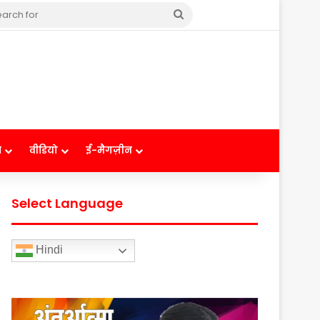
Search
for
ष
वीडियो
ई-मैगज़ीन
Select Language
Hindi