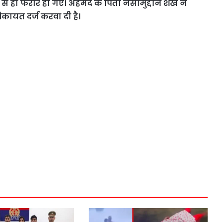
े से ही फरार हो गए। अहमद के पिता नसीमुद्दीन शेख ने
कायत दर्ज करवा दी है।