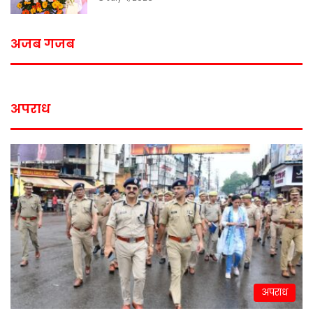
अजब गजब
अपराध
अपराध