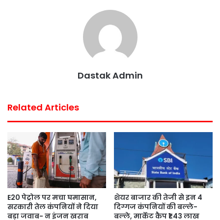
o
e
A
r
o
r
p
e
k
p
s
t
Dastak Admin
Related Articles
E20 पेट्रोल पर मचा घमासान,
शेयर बाजार की तेजी से इन 4
सरकारी तेल कंपनियों ने दिया
दिग्गज कंपनियों की बल्ले-
बड़ा जवाब- न इंजन खराब
बल्ले, मार्केट कैप ₹1.43 लाख