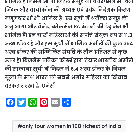
शामिल हैं जिसमें ओ पी जिंदल समूह की चेयरपर्सन सावित्री
जिंदल और बायोकॉन की अध्यक्ष एवं प्रबंध निदेशक किरण
मजूमदार शॉ भी शामिल हैं। इस सूची में थर्मैक्स समूह की
अनु आगा और बेनेट, कोलमैन एंड कंपनी की इंदु जैन भी
शामिल हैं। इन चारों महिलाओं की संपत्ति संयुक्त रूप से 11.3
अरब डॉलर है और इस सूची में शामिल अमीरों की कुल 364
अरब डॉलर की सम्मिलित संपत्ति के तीन प्रतिशत से कुछ
ऊपर है। बिजनेस पत्रिका फोर्ब्स द्वारा तैयार भारतीय अमीरों
की सालाना सूची में जिंदल ने 6.4 अरब डॉलर के निवल
मूल्य के साथ भारत की सबसे अमीर महिला का खिताब
बरकरार रखा है। एजेंसी
F
T
W
P
E
S
a
w
h
i
m
h
c
i
a
n
a
a
only four women in 100 richest of india
e
t
t
t
i
r
b
t
s
e
l
e