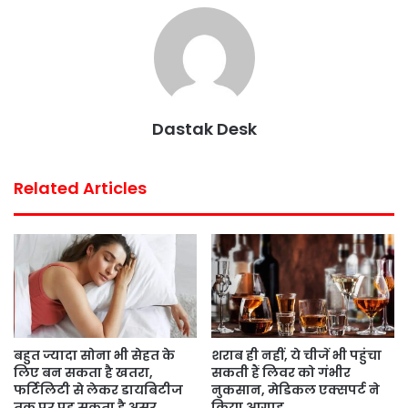
e
t
t
t
i
r
b
t
s
e
l
e
o
e
A
r
o
r
p
e
k
p
s
Dastak Desk
t
Related Articles
बहुत ज्यादा सोना भी सेहत के
शराब ही नहीं, ये चीजें भी पहुंचा
लिए बन सकता है खतरा,
सकती हैं लिवर को गंभीर
फर्टिलिटी से लेकर डायबिटीज
नुकसान, मेडिकल एक्सपर्ट ने
तक पर पड़ सकता है असर
किया आगाह