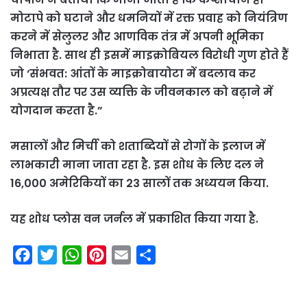
मोटापे को घटाने और धमनियों में रक्त प्रवाह को नियंत्रिण
करने में सेलुलर और आणविक तंत्र में अपनी भूमिका
निभाता है. साथ ही इसमें माइक्रोबियल विरोधी गुण होते हैं
जो ‘संभवत: आंतों के माइक्रोबायोटा में बदलाव कर
अप्रत्यक्ष तौर पर उस व्यक्ति के जीवनकाल को बढ़ाने में
योगदान करता है.”
मसालों और मिर्ची को शताब्दियों से रोगों के इलाज में
लाभकारी माना जाता रहा है. इस शोध के लिए दल ने
16,000 अमेरिकियों का 23 सालों तक अध्ययन किया.
यह शोध प्लोस वन जर्नल में प्रकाशित किया गया है.
F
T
W
P
E
S
a
w
h
i
m
h
c
i
a
n
a
a