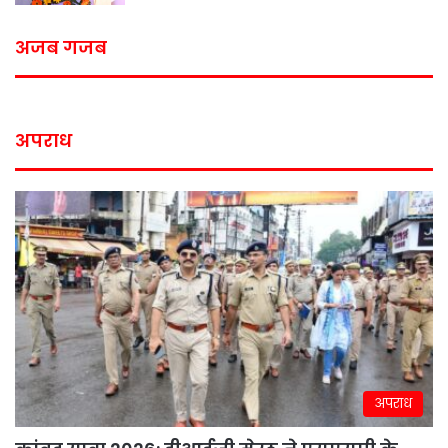
अजब गजब
अपराध
अपराध