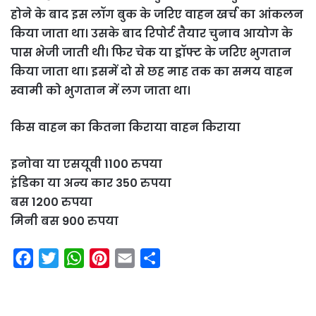
होने के बाद इस लॉग बुक के जरिए वाहन खर्च का आंकलन
किया जाता था। उसके बाद रिपोर्ट तैयार चुनाव आयोग के
पास भेजी जाती थी। फिर चेक या ड्रॉफ्ट के जरिए भुगतान
किया जाता था। इसमें दो से छह माह तक का समय वाहन
स्वामी को भुगतान में लग जाता था।
किस वाहन का कितना किराया
वाहन किराया
इनोवा या एसयूवी 1100 रुपया
इंडिका या अन्य कार 350 रुपया
बस 1200 रुपया
मिनी बस 900 रुपया
F
T
W
P
E
S
a
w
h
i
m
h
c
i
a
n
a
a