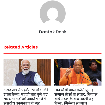
e
t
t
t
i
r
b
t
s
e
l
e
o
e
A
r
o
r
p
e
k
p
s
Dastak Desk
t
Related Articles
संसद सत्र से पहले PM मोदी की
CM योगी आज करेंगे घुमंतू
खास बैठक, पहली बार चुने गए
समाज से सीधा संवाद, विकास
NDA सांसदों को नाश्ते पर देंगे
बोर्ड गठन के बाद पहली बड़ी
संसदीय कामकाज के गुर
बैठक, मिलेगा सम्मान