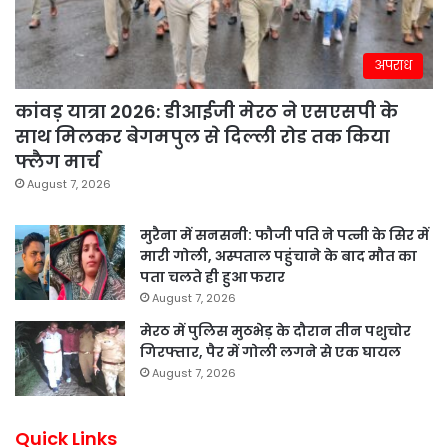
अपराध
कांवड़ यात्रा 2026: डीआईजी मेरठ ने एसएसपी के
साथ मिलकर बेगमपुल से दिल्ली रोड तक किया
फ्लैग मार्च
August 7, 2026
मुरैना में सनसनी: फौजी पति ने पत्नी के सिर में
मारी गोली, अस्पताल पहुंचाने के बाद मौत का
पता चलते ही हुआ फरार
August 7, 2026
मेरठ में पुलिस मुठभेड़ के दौरान तीन पशुचोर
गिरफ्तार, पैर में गोली लगने से एक घायल
August 7, 2026
Quick Links