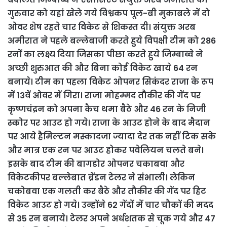
गुरुवार को यहां खेले गये विश्वकप पूल-बी मुकाबले में दो
ओवर शेष रहते चार विकेट से शिकस्त दी। संयुक्त अरब
अमीरात ने पहले बल्लेबाजी करते हुये विपक्षी टीम को 286
रनों का लक्ष्य दिया जिसका पीछा करते हुये जिम्बाब्वे ने
अच्छी शुरुआत की और बिना कोई विकेट खाये 64 रन
बनाये। टीम का पहला विकेट ओपनर सिकंदर राजा के रूप
में 13वें ओवर में गिरा। राजा मोहम्मद तौकीर की गेंद पर
कृष्णचंद्रन को अपना कैच थमा बैठे और 46 रन के निजी
स्कोर पर आउट हो गये। राजा के आउट होने के बाद मैदान
पर आये हैमिल्टन मस्कादजा ज्यादा देर तक नहीं टिक सके
और मात्र एक रन पर आउट होकर पवेलियन चलते बने।
इसके बाद टीम की बागडोर ओपनर चकाबवा और
विकेटकीपर बल्लेबात ब्रेंडन टेलर ने संभाली। लेकिन
चकोबवा एक गलती कर बैठे और तौकीर की गेंद पर हिट
विकेट आउट हो गये। उन्होंने 62 गेंदों में चार चौकों की मदद
से 35 रन बनाये। टेलर अपने अर्धशतक से चूक गये और 47