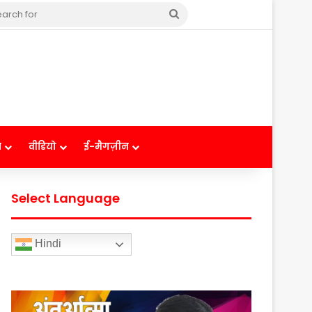
Search
for
ष
वीडियो
ई-मैगज़ीन
Select Language
Hindi