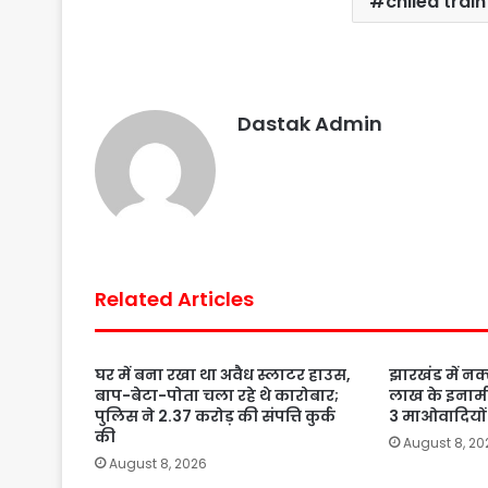
chiled trai
e
t
t
t
i
r
b
t
s
e
l
e
o
e
A
r
o
r
p
e
Dastak Admin
k
p
s
t
Related Articles
घर में बना रखा था अवैध स्लाटर हाउस,
झारखंड में नक्
बाप-बेटा-पोता चला रहे थे कारोबार;
लाख के इनाम
पुलिस ने 2.37 करोड़ की संपत्ति कुर्क
3 माओवादियों 
की
August 8, 20
August 8, 2026