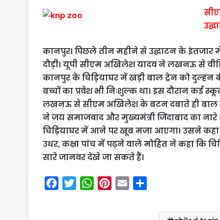
सीएम
उद्घ
कानपुर। पिछले तीन महीने से उद्घाटन के इंतजार 
दौड़ी। यूपी सीएम अखिलेश यादव ने लखनऊ से वीडियो 
कानपुर के चिड़ियाघर में खड़ी बाल ट्रेन को दुल्
बच्चों का प्रवेश भी निःशुल्क था। इस दौरान कई स्क
लखनऊ से सीएम अखिलेश के बटन दबाते ही बाल ट्
ने जय समाजवाद और मुख्यमंत्री जिंदाबाद का नारे 
चिड़ियाघर में आने पर खूब मजा आएगा। उसने कहा क
उधर, कक्षा पांच में पढ़ने वाले मोहित ने कहा कि चि
सारे जानवर देखे जा सकते हैं।
F
T
W
P
E
S
a
w
h
i
m
h
c
i
a
n
a
a