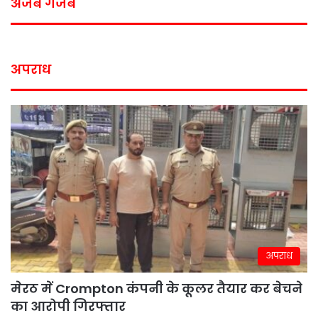
अजब गजब
अपराध
अपराध
मेरठ में Crompton कंपनी के कूलर तैयार कर बेचने
का आरोपी गिरफ्तार