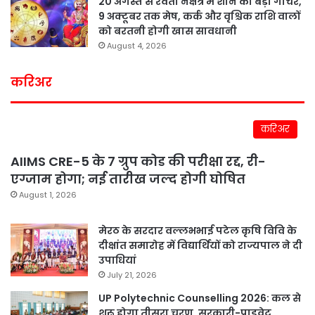
20 अगस्त से रेवती नक्षत्र में शनि का बड़ा गोचर,
9 अक्टूबर तक मेष, कर्क और वृश्चिक राशि वालों
को बरतनी होगी खास सावधानी
August 4, 2026
करिअर
करिअर
AIIMS CRE-5 के 7 ग्रुप कोड की परीक्षा रद्द, री-
एग्जाम होगा; नई तारीख जल्द होगी घोषित
August 1, 2026
मेरठ के सरदार वल्लभभाई पटेल कृषि विवि के
दीक्षांत समारोह में विद्यार्थियों को राज्यपाल ने दी
उपाधियां
July 21, 2026
UP Polytechnic Counselling 2026: कल से
शुरू होगा तीसरा चरण, सरकारी-प्राइवेट